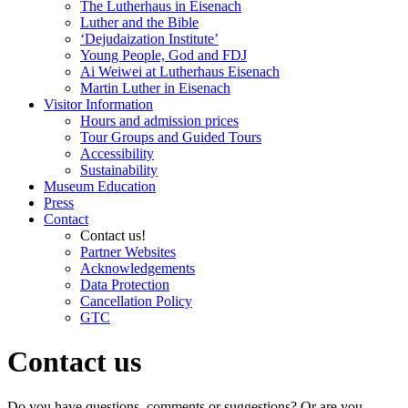
The Lutherhaus in Eisenach
Luther and the Bible
‘Dejudaization Institute’
Young People, God and FDJ
Ai Weiwei at Lutherhaus Eisenach
Martin Luther in Eisenach
Visitor Information
Hours and admission prices
Tour Groups and Guided Tours
Accessibility
Sustainability
Museum Education
Press
Contact
Contact us!
Partner Websites
Acknowledgements
Data Protection
Cancellation Policy
GTC
Contact us
Do you have questions, comments or suggestions? Or are you