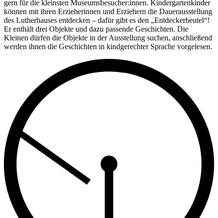
gern für die kleinsten Museums­besucher:innen. Kinder­garten­kinder
können mit ihren Er­zieherinnen und Er­ziehern die Dauer­aus­stellung
des Luther­hauses ent­decken – dafür gibt es den „Entdecker­beutel“!
Er ent­hält drei Objekte und dazu passende Ge­schichten. Die
Kleinen dür­fen die Ob­jekte in der Aus­stellung suchen, an­schließend
wer­den ihnen die Ge­schichten in kind­gerechter Sprache vor­gelesen.