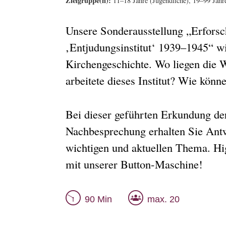
Zielgruppe(n):
11–18 Jahre (Jugendliche), 19–99 Jah
Unsere Sonderausstellung „Erforsc
‚Entjudungsinstitut‘ 1939–1945“ w
Kirchengeschichte. Wo liegen die 
arbeitete dieses Institut? Wie könn
Bei dieser geführten Erkundung de
Nachbesprechung erhalten Sie Antw
wichtigen und aktuellen Thema. Hig
mit unserer Button-Maschine!
90 Min
max. 20