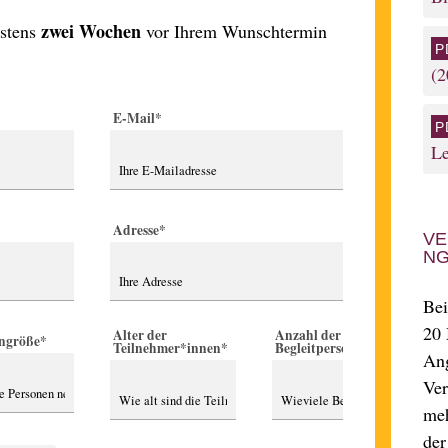
zwei Wochen
s­tens
vor Ihrem Wunsch­termin
(2
E-Mail
*
L
Adresse
*
VE
N
Bei
20 
Alter der
Anzahl der
ngröße
*
Teilnehmer*innen
*
Begleitpersonen
*
Ang
Ver
meh
der