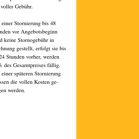
 voller Ge­bühr.
 einer Stor­nierung bis 48
n­den vor Angebots­be­ginn
d keine Storno­gebühr in
h­nung ge­stellt, er­folgt sie bis
24 Stun­den vor­her, wer­den
 des Gesamt­preises fällig.
 einer späteren Stor­nierung
sen die vollen Kos­ten ge­
gen wer­den.