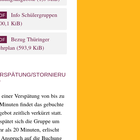
Info Schülergruppen
00,1 KiB)
Bezug Thüringer
ehrplan
(593,9 KiB)
RSPÄTUNG/STORNIERU
G
 einer Ver­spätung von bis zu
Mi­nuten fin­det das ge­buchte
e­bot zeit­lich ver­kürzt statt.
­spätet sich die Gruppe um
r als 20 Mi­nuten, er­lischt
 An­spruch auf die Buchung