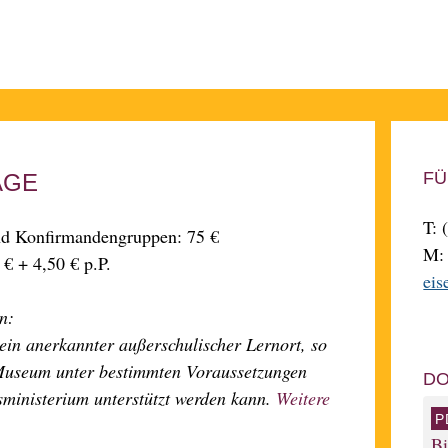
FÜ
AGE
T: 
und Konfirmandengruppen: 75 €
M
€ + 4,50 € p.P.
eis
n:
ein anerkannter außerschulischer Lernort, so
Museum unter bestimmten Voraussetzungen
DO
ministerium unterstützt werden kann.
Weitere
B