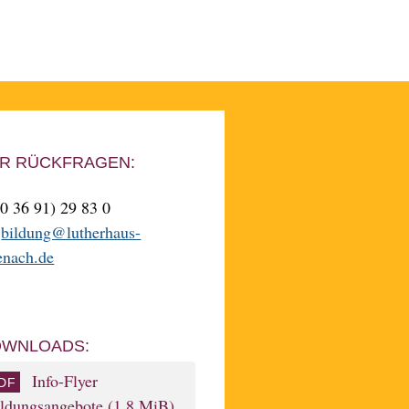
R RÜCKFRAGEN:
(0 36 91) 29 83 0
:
bildung@lutherhaus-
enach.de
WNLOADS:
Info-Flyer
ildungsangebote
(1,8 MiB)