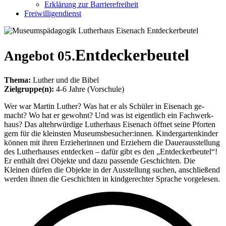
Erklärung zur Barrierefreiheit
Freiwilligendienst
Entdeckerbeutel
Angebot 05.
Thema:
Luther und die Bibel
Zielgruppe(n):
4-6 Jahre (Vorschule)
Wer war Martin Luther? Was hat er als Schüler in Ei­se­nach ge­
macht? Wo hat er ge­wohnt? Und was ist ei­gentlich ein Fach­werk­
haus? Das alt­ehrwürdige Luther­haus Ei­se­nach öffnet seine Pforten
gern für die kleinsten Museums­besucher:innen. Kinder­garten­kinder
können mit ihren Er­zieherinnen und Er­ziehern die Dauer­aus­stellung
des Luther­hauses ent­decken – dafür gibt es den „Entdecker­beutel“!
Er ent­hält drei Objekte und dazu passende Ge­schichten. Die
Kleinen dür­fen die Ob­jekte in der Aus­stellung suchen, an­schließend
wer­den ihnen die Ge­schichten in kind­gerechter Sprache vor­gelesen.