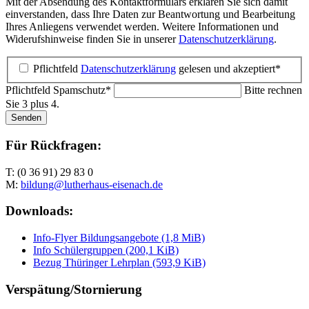
Mit der Absendung des Kontaktformulars erklären Sie sich damit
einverstanden, dass Ihre Daten zur Beantwortung und Bearbeitung
Ihres Anliegens verwendet werden. Weitere Informationen und
Widerufshinweise finden Sie in unserer
Datenschutzerklärung
.
Pflichtfeld
Datenschutzerklärung
gelesen und akzeptiert
*
Pflichtfeld
Spamschutz
*
Bitte rechnen
Sie 3 plus 4.
Senden
Für Rückfragen:
T: (0 36 91) 29 83 0
M:
bildung@lutherhaus-eisenach.de
Downloads:
Info-Flyer Bildungsangebote
(1,8 MiB)
Info Schülergruppen
(200,1 KiB)
Bezug Thüringer Lehrplan
(593,9 KiB)
Verspätung/Stornierung