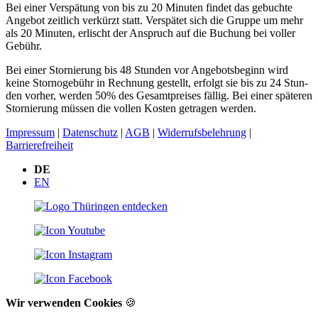
Bei einer Ver­spätung von bis zu 20 Mi­nuten fin­det das ge­buchte
Ange­bot zeit­lich ver­kürzt statt. Ver­spätet sich die Gruppe um mehr
als 20 Mi­nuten, er­lischt der An­spruch auf die Buchung bei voller
Ge­bühr.
Bei einer Stor­nierung bis 48 Stun­den vor Angebots­be­ginn wird
keine Storno­gebühr in Rech­nung ge­stellt, er­folgt sie bis zu 24 Stun­
den vor­her, wer­den 50% des Gesamt­preises fällig. Bei einer späteren
Stor­nierung müssen die vollen Kos­ten ge­tragen wer­den.
Impressum
|
Datenschutz
|
AGB
|
Widerrufsbelehrung
|
Barrierefreiheit
DE
EN
Wir verwenden Cookies
🍪