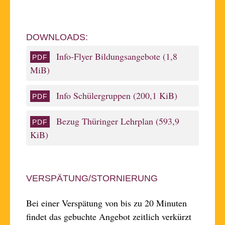
DOWNLOADS:
Info-Flyer Bildungsangebote
(1,8
MiB)
Info Schülergruppen
(200,1 KiB)
Bezug Thüringer Lehrplan
(593,9
KiB)
VERSPÄTUNG/STORNIERUNG
Bei einer Ver­spätung von bis zu 20 Mi­nuten
fin­det das ge­buchte Ange­bot zeit­lich ver­kürzt