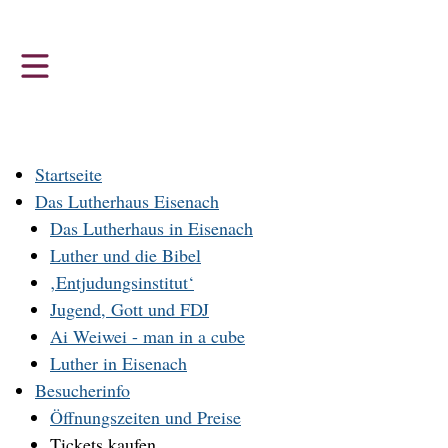
Z
u
m
H
a
u
Startseite
p
Das Lutherhaus Eisenach
t
Das Lutherhaus in Eisenach
m
Luther und die Bibel
e
‚Entjudungsinstitut‘
n
Jugend, Gott und FDJ
u
Ai Weiwei - man in a cube
Luther in Eisenach
Besucherinfo
Öffnungszeiten und Preise
Tickets kaufen