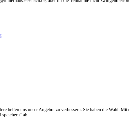
@lutherhaus-eisenach.de, aber für die Teilnahme nicht zwingend erford
t
ndere helfen uns unser Angebot zu verbessern. Sie haben die Wahl: Mit
l speichern“ ab.