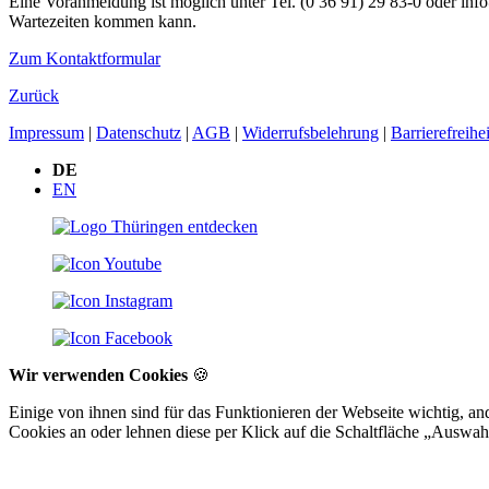
Eine Voranmeldung ist möglich unter Tel. (0 36 91) 29 83-0 oder info
Wartezeiten kommen kann.
Zum Kontaktformular
Zurück
Impressum
|
Datenschutz
|
AGB
|
Widerrufsbelehrung
|
Barrierefreihei
DE
EN
Wir verwenden Cookies
🍪
Einige von ihnen sind für das Funktionieren der Webseite wichtig, a
Cookies an oder lehnen diese per Klick auf die Schaltfläche „Auswah